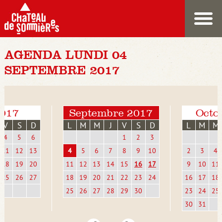
AGENDA LUNDI 04
SEPTEMBRE 2017
2017
Septembre 2017
Octo
V
S
D
L
M
M
J
V
S
D
L
M
M
4
5
6
1
2
3
11
12
13
4
5
6
7
8
9
10
2
3
4
18
19
20
11
12
13
14
15
16
17
9
10
11
25
26
27
18
19
20
21
22
23
24
16
17
18
25
26
27
28
29
30
23
24
25
30
31