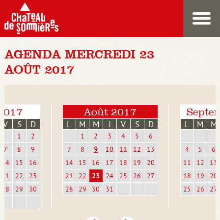
AGENDA MERCREDI 23
AOÛT 2017
 2017
Août 2017
Septe
V
S
D
L
M
M
J
V
S
D
L
M
M
1
2
1
2
3
4
5
6
7
8
9
7
8
9
10
11
12
13
4
5
6
14
15
16
14
15
16
17
18
19
20
11
12
13
21
22
23
21
22
23
24
25
26
27
18
19
20
28
29
30
28
29
30
31
25
26
27