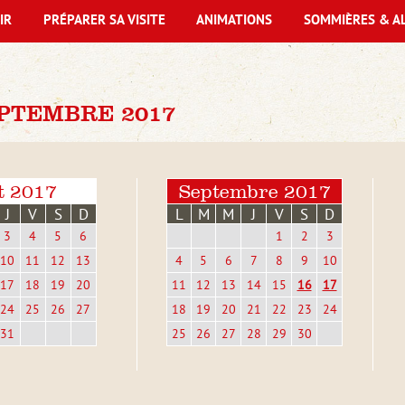
IR
PRÉPARER SA VISITE
ANIMATIONS
SOMMIÈRES & A
PTEMBRE 2017
t 2017
Septembre 2017
J
V
S
D
L
M
M
J
V
S
D
3
4
5
6
1
2
3
10
11
12
13
4
5
6
7
8
9
10
17
18
19
20
11
12
13
14
15
16
17
24
25
26
27
18
19
20
21
22
23
24
31
25
26
27
28
29
30