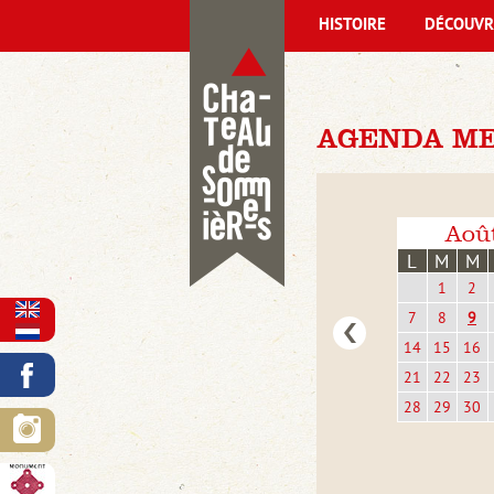
HISTOIRE
DÉCOUVR
AGENDA ME
Aoû
L
M
M
1
2
7
8
9
14
15
16
21
22
23
28
29
30