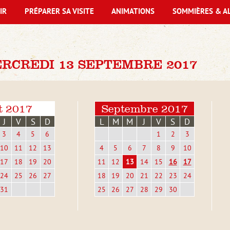
IR
PRÉPARER SA VISITE
ANIMATIONS
SOMMIÈRES & A
RCREDI 13 SEPTEMBRE 2017
t 2017
Septembre 2017
J
V
S
D
L
M
M
J
V
S
D
3
4
5
6
1
2
3
10
11
12
13
4
5
6
7
8
9
10
17
18
19
20
11
12
13
14
15
16
17
24
25
26
27
18
19
20
21
22
23
24
31
25
26
27
28
29
30