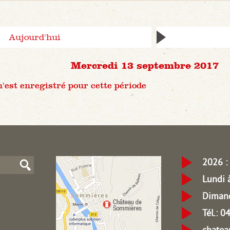
Aujourd'hui
Mercredi 13 septembre 2017
est enregistré pour cette période
2026 : 
Lundi 
Dimanc
Tél.: 
chate