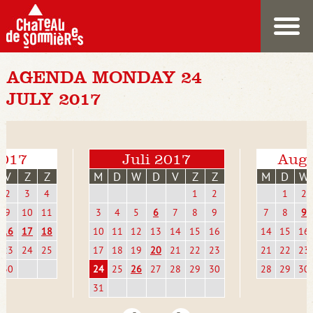
AGENDA MONDAY 24
JULY 2017
2017
Juli 2017
Augu
V
Z
Z
M
D
W
D
V
Z
Z
M
D
W
2
3
4
1
2
1
2
9
10
11
3
4
5
6
7
8
9
7
8
9
16
17
18
10
11
12
13
14
15
16
14
15
16
23
24
25
17
18
19
20
21
22
23
21
22
23
30
24
25
26
27
28
29
30
28
29
30
31