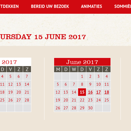
TDEKKEN
BEREID UW BEZOEK
ANIMATIES
SOMMIÈ
URSDAY 15 JUNE 2017
 2017
June 2017
D
V
Z
Z
M
D
W
D
V
Z
Z
4
5
6
7
1
2
3
4
11
12
13
14
5
6
7
8
9
10
11
18
19
20
21
12
13
14
15
16
17
18
25
26
27
28
19
20
21
22
23
24
25
26
27
28
29
30