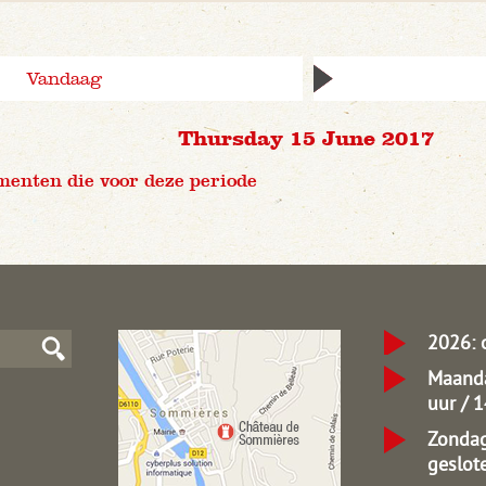
Vandaag
Thursday 15 June 2017
menten die voor deze periode
2026: 
Maanda
uur / 
Zondag
geslot