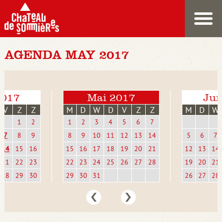
AGENDA MAY 2017
2017
Mai 2017
Jun
V
Z
Z
M
D
W
D
V
Z
Z
M
D
W
1
2
1
2
3
4
5
6
7
7
8
9
8
9
10
11
12
13
14
5
6
7
14
15
16
15
16
17
18
19
20
21
12
13
14
21
22
23
22
23
24
25
26
27
28
19
20
21
28
29
30
29
30
31
26
27
28