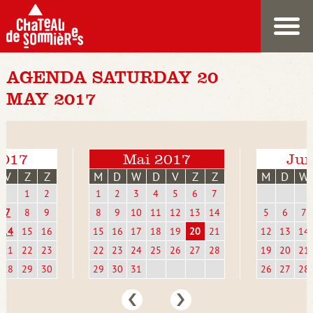
AGENDA SATURDAY 20
MAY 2017
2017
Mai 2017
Jun
V
Z
Z
M
D
W
D
V
Z
Z
M
D
W
1
2
1
2
3
4
5
6
7
7
8
9
8
9
10
11
12
13
14
5
6
7
14
15
16
15
16
17
18
19
20
21
12
13
14
21
22
23
22
23
24
25
26
27
28
19
20
21
28
29
30
29
30
31
26
27
28