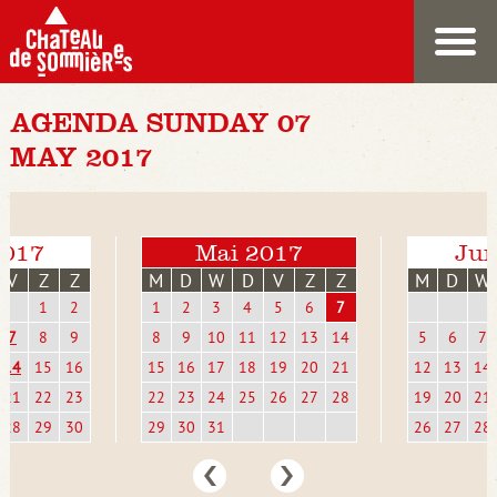
AGENDA SUNDAY 07
MAY 2017
2017
Mai 2017
Jun
V
Z
Z
M
D
W
D
V
Z
Z
M
D
W
1
2
1
2
3
4
5
6
7
7
8
9
8
9
10
11
12
13
14
5
6
7
14
15
16
15
16
17
18
19
20
21
12
13
14
21
22
23
22
23
24
25
26
27
28
19
20
21
28
29
30
29
30
31
26
27
28