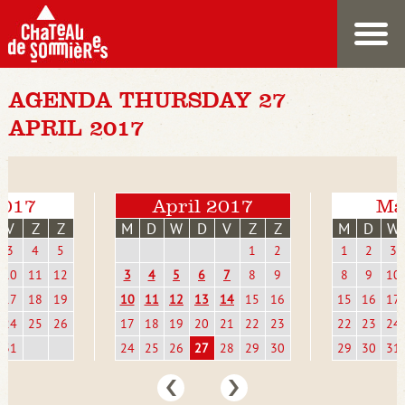
AGENDA THURSDAY 27
APRIL 2017
2017
April 2017
Ma
V
Z
Z
M
D
W
D
V
Z
Z
M
D
W
3
4
5
1
2
1
2
3
10
11
12
3
4
5
6
7
8
9
8
9
10
17
18
19
10
11
12
13
14
15
16
15
16
17
24
25
26
17
18
19
20
21
22
23
22
23
24
31
24
25
26
27
28
29
30
29
30
31