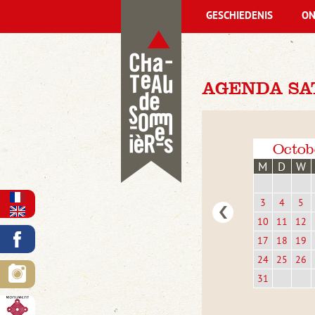
GESCHIEDENIS
ON
AGENDA SA
Octob
M
D
W
3
4
5
10
11
12
17
18
19
24
25
26
31