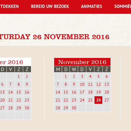
TDEKKEN
BEREID UW BEZOEK
ANIMATIES
SOMMIÈ
TURDAY 26 NOVEMBER 2016
er 2016
November 2016
D
V
Z
Z
M
D
W
D
V
Z
Z
1
2
1
2
3
4
5
6
6
7
8
9
7
8
9
10
11
12
13
13
14
15
16
14
15
16
17
18
19
20
20
21
22
23
21
22
23
24
25
26
27
27
28
29
30
28
29
30