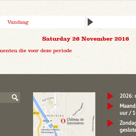
Vandaag
Saturday 26 November 2016
menten die voor deze periode
2026: 
Maanda
uur / 
Zondag
geslot