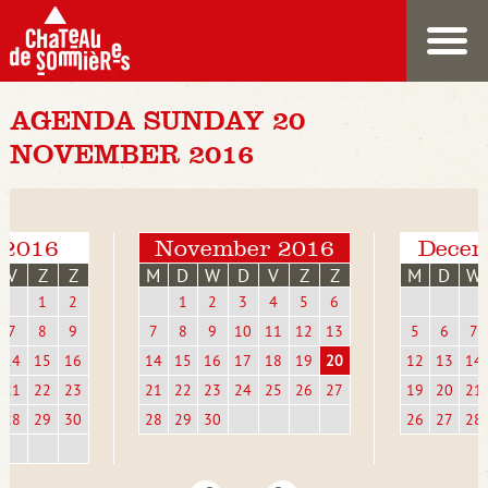
AGENDA SUNDAY 20
NOVEMBER 2016
 2016
November 2016
Decem
V
Z
Z
M
D
W
D
V
Z
Z
M
D
W
1
2
1
2
3
4
5
6
7
8
9
7
8
9
10
11
12
13
5
6
7
14
15
16
14
15
16
17
18
19
20
12
13
14
21
22
23
21
22
23
24
25
26
27
19
20
21
28
29
30
28
29
30
26
27
28