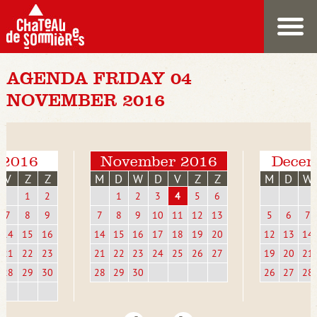
AGENDA FRIDAY 04
NOVEMBER 2016
 2016
November 2016
Decem
V
Z
Z
M
D
W
D
V
Z
Z
M
D
W
1
2
1
2
3
4
5
6
7
8
9
7
8
9
10
11
12
13
5
6
7
14
15
16
14
15
16
17
18
19
20
12
13
14
21
22
23
21
22
23
24
25
26
27
19
20
21
28
29
30
28
29
30
26
27
28