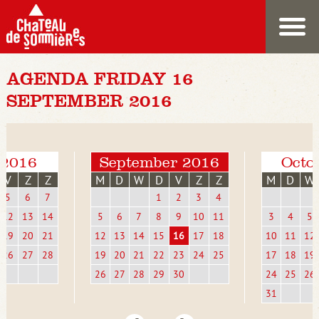
AGENDA FRIDAY 16
SEPTEMBER 2016
 2016
September 2016
Octo
V
Z
Z
M
D
W
D
V
Z
Z
M
D
W
5
6
7
1
2
3
4
12
13
14
5
6
7
8
9
10
11
3
4
5
19
20
21
12
13
14
15
16
17
18
10
11
12
26
27
28
19
20
21
22
23
24
25
17
18
19
26
27
28
29
30
24
25
26
31