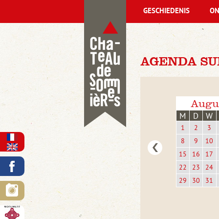
GESCHIEDENIS
ON
AGENDA SU
Augu
M
D
W
1
2
3
8
9
10
15
16
17
22
23
24
29
30
31