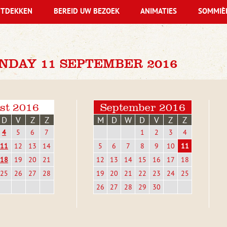
TDEKKEN
BEREID UW BEZOEK
ANIMATIES
SOMMIÈ
NDAY 11 SEPTEMBER 2016
st 2016
September 2016
D
V
Z
Z
M
D
W
D
V
Z
Z
4
5
6
7
1
2
3
4
11
12
13
14
5
6
7
8
9
10
11
18
19
20
21
12
13
14
15
16
17
18
25
26
27
28
19
20
21
22
23
24
25
26
27
28
29
30