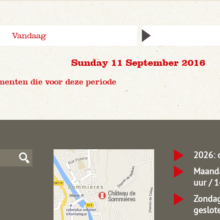
Vandaag
Sunday 11 September 2016
menten die voor deze periode
2026: 
Maanda
uur / 
Zondag
geslot