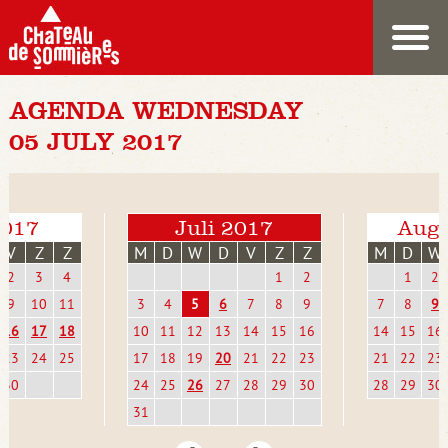
AGENDA WEDNESDAY
05 JULY 2017
2017
Juli 2017
Augu
V
Z
Z
M
D
W
D
V
Z
Z
M
D
W
2
3
4
1
2
1
2
9
10
11
3
4
5
6
7
8
9
7
8
9
16
17
18
10
11
12
13
14
15
16
14
15
16
23
24
25
17
18
19
20
21
22
23
21
22
23
30
24
25
26
27
28
29
30
28
29
30
31