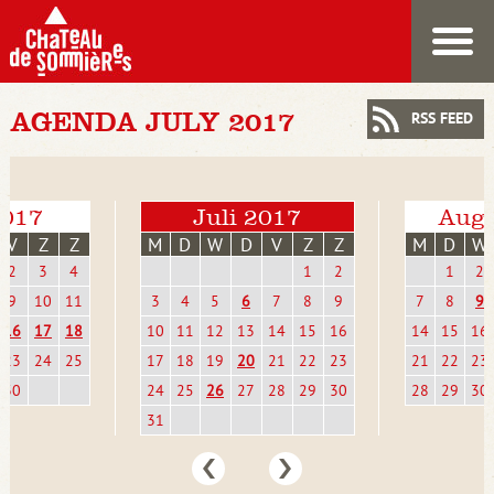
AGENDA JULY 2017
RSS FEED
2017
Juli 2017
Augu
V
Z
Z
M
D
W
D
V
Z
Z
M
D
W
2
3
4
1
2
1
2
9
10
11
3
4
5
6
7
8
9
7
8
9
16
17
18
10
11
12
13
14
15
16
14
15
16
23
24
25
17
18
19
20
21
22
23
21
22
23
30
24
25
26
27
28
29
30
28
29
30
31