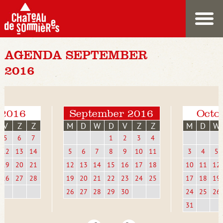
AGENDA SEPTEMBER
2016
 2016
September 2016
Octo
V
Z
Z
M
D
W
D
V
Z
Z
M
D
W
5
6
7
1
2
3
4
12
13
14
5
6
7
8
9
10
11
3
4
5
19
20
21
12
13
14
15
16
17
18
10
11
12
26
27
28
19
20
21
22
23
24
25
17
18
19
26
27
28
29
30
24
25
26
31