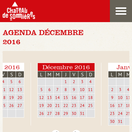
AGENDA DÉCEMBRE
2016
e 2016
Décembre 2016
Janv
V
S
D
L
M
M
J
V
S
D
L
M
M
4
5
6
1
2
3
4
11
12
13
5
6
7
8
9
10
11
2
3
4
18
19
20
12
13
14
15
16
17
18
9
10
11
25
26
27
19
20
21
22
23
24
25
16
17
18
26
27
28
29
30
31
23
24
25
30
31