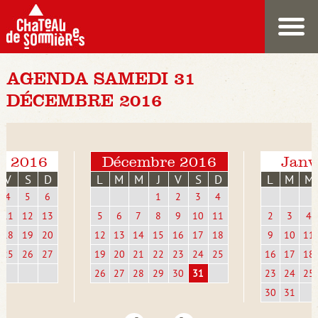
AGENDA SAMEDI 31
DÉCEMBRE 2016
e 2016
Décembre 2016
Janv
V
S
D
L
M
M
J
V
S
D
L
M
M
4
5
6
1
2
3
4
11
12
13
5
6
7
8
9
10
11
2
3
4
18
19
20
12
13
14
15
16
17
18
9
10
11
25
26
27
19
20
21
22
23
24
25
16
17
18
26
27
28
29
30
31
23
24
25
30
31