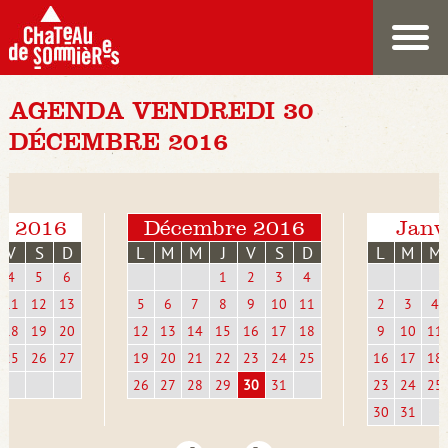
AGENDA VENDREDI 30
DÉCEMBRE 2016
e 2016
Décembre 2016
Janv
V
S
D
L
M
M
J
V
S
D
L
M
M
4
5
6
1
2
3
4
11
12
13
5
6
7
8
9
10
11
2
3
4
18
19
20
12
13
14
15
16
17
18
9
10
11
25
26
27
19
20
21
22
23
24
25
16
17
18
26
27
28
29
30
31
23
24
25
30
31