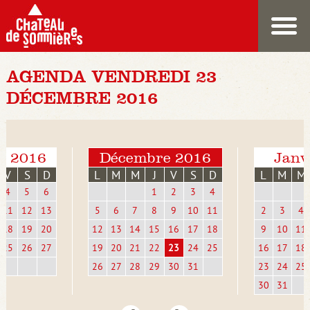
AGENDA VENDREDI 23
DÉCEMBRE 2016
e 2016
Décembre 2016
Janv
V
S
D
L
M
M
J
V
S
D
L
M
M
4
5
6
1
2
3
4
11
12
13
5
6
7
8
9
10
11
2
3
4
18
19
20
12
13
14
15
16
17
18
9
10
11
25
26
27
19
20
21
22
23
24
25
16
17
18
26
27
28
29
30
31
23
24
25
30
31