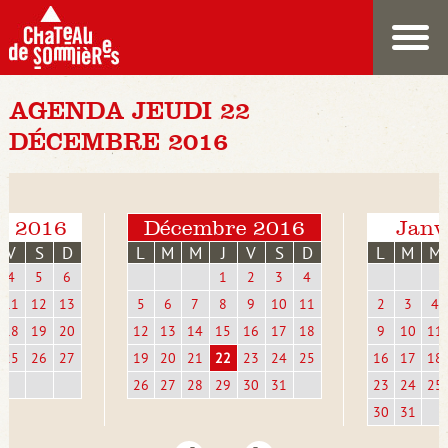
AGENDA JEUDI 22
DÉCEMBRE 2016
e 2016
Décembre 2016
Janv
V
S
D
L
M
M
J
V
S
D
L
M
M
4
5
6
1
2
3
4
11
12
13
5
6
7
8
9
10
11
2
3
4
18
19
20
12
13
14
15
16
17
18
9
10
11
25
26
27
19
20
21
22
23
24
25
16
17
18
26
27
28
29
30
31
23
24
25
30
31