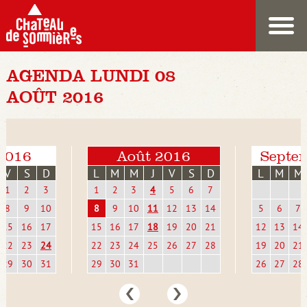
AGENDA LUNDI 08
AOÛT 2016
 2016
Août 2016
Septe
V
S
D
L
M
M
J
V
S
D
L
M
M
1
2
3
1
2
3
4
5
6
7
8
9
10
8
9
10
11
12
13
14
5
6
7
15
16
17
15
16
17
18
19
20
21
12
13
14
22
23
24
22
23
24
25
26
27
28
19
20
21
29
30
31
29
30
31
26
27
28