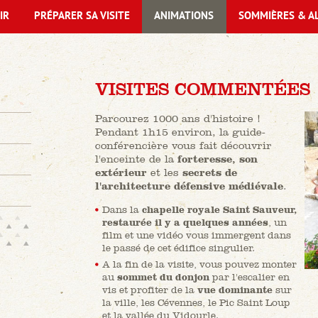
IR
PRÉPARER SA VISITE
ANIMATIONS
SOMMIÈRES & A
VISITES COMMENTÉES
Parcourez 1000 ans d'histoire !
Pendant 1h15 environ, la guide-
conférencière vous fait découvrir
l'enceinte de la
forteresse, son
extérieur
et les
secrets de
l'architecture défensive médiévale
.
Dans la
chapelle royale Saint Sauveur,
restaurée il y a quelques années
, un
film et une vidéo vous immergent dans
le passé de cet édifice singulier.
A la fin de la visite, vous pouvez monter
au
sommet du donjon
par l'escalier en
vis et profiter de la
vue dominante
sur
la ville, les Cévennes, le Pic Saint Loup
et la vallée du Vidourle.