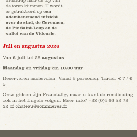
draaitrap naar de top van
de toren klimmen. U wordt
er getrakteerd op
een
adembenemend uitzicht
over de stad, de Cevennen,
de Pic Saint-Loup en de
vallei van de Vidourle.
Juli en augustus 2026
Van
6 juli
tot 28
augustus
Maandag
en
vrijdag
om
10.30 uur
Reserveren aanbevolen. Vanaf 5 personen. Tarief: € 7 / €
5
Onze gidsen zijn Franstalig, maar u kunt de rondleiding
ook in het Engels volgen. Meer info? +33 (0)4 66 53 78
32 of chateau@sommieres.fr