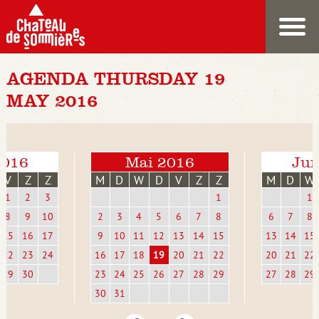
AGENDA THURSDAY 19
MAY 2016
2016
Mai 2016
Jun
V
Z
Z
M
D
W
D
V
Z
Z
M
D
W
1
2
3
1
1
8
9
10
2
3
4
5
6
7
8
6
7
8
15
16
17
9
10
11
12
13
14
15
13
14
15
22
23
24
16
17
18
19
20
21
22
20
21
22
29
30
23
24
25
26
27
28
29
27
28
29
30
31