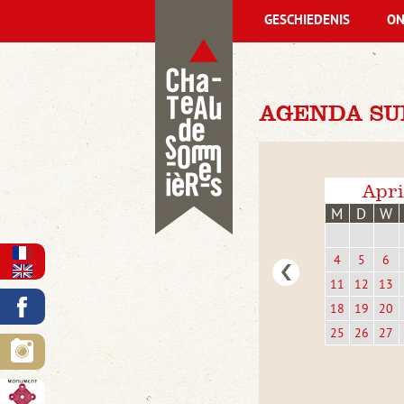
GESCHIEDENIS
ON
AGENDA SU
Apri
M
D
W
4
5
6
11
12
13
18
19
20
25
26
27