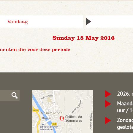
Vandaag
Sunday 15 May 2016
menten die voor deze periode
2026: 
Maanda
uur / 
Zondag
geslot