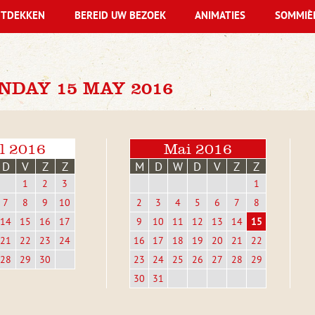
TDEKKEN
BEREID UW BEZOEK
ANIMATIES
SOMMIÈ
NDAY 15 MAY 2016
l 2016
Mai 2016
D
V
Z
Z
M
D
W
D
V
Z
Z
1
2
3
1
7
8
9
10
2
3
4
5
6
7
8
14
15
16
17
9
10
11
12
13
14
15
21
22
23
24
16
17
18
19
20
21
22
28
29
30
23
24
25
26
27
28
29
30
31