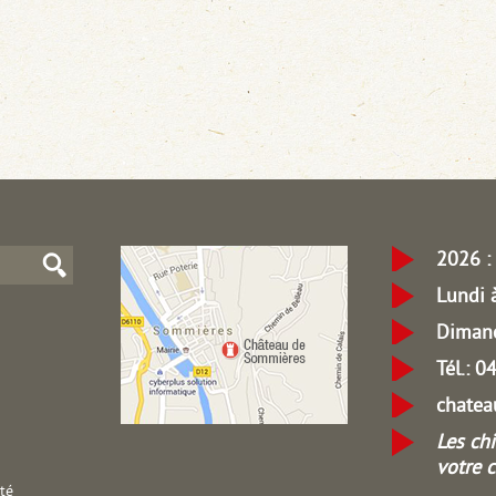
2026 : 
Lundi 
Dimanc
Tél.: 
chate
Les ch
votre 
ité