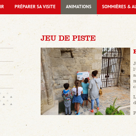
IR
PRÉPARER SA VISITE
ANIMATIONS
SOMMIÈRES & A
JEU DE PISTE
J
l
a
m
c
L
d
P