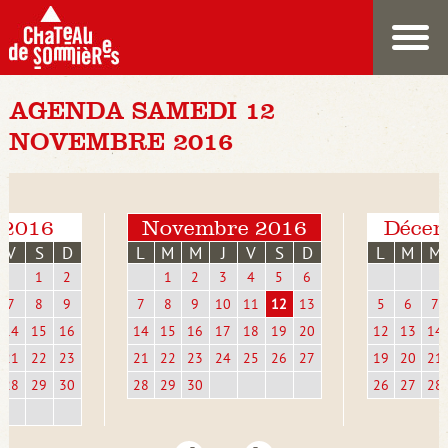
AGENDA SAMEDI 12
NOVEMBRE 2016
 2016
Novembre 2016
Décem
V
S
D
L
M
M
J
V
S
D
L
M
M
1
2
1
2
3
4
5
6
7
8
9
7
8
9
10
11
12
13
5
6
7
14
15
16
14
15
16
17
18
19
20
12
13
14
21
22
23
21
22
23
24
25
26
27
19
20
21
28
29
30
28
29
30
26
27
28