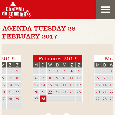
AGENDA TUESDAY 28
FEBRUARY 2017
 2017
Februari 2017
Mar
V
Z
Z
M
D
W
D
V
Z
Z
M
D
W
1
1
2
3
4
5
1
6
7
8
6
7
8
9
10
11
12
6
7
8
13
14
15
13
14
15
16
17
18
19
13
14
15
20
21
22
20
21
22
23
24
25
26
20
21
22
27
28
29
27
28
27
28
29