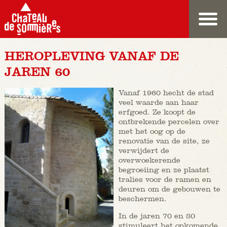
HEROPLEVING VANAF DE
JAREN 60
Vanaf 1960 hecht de stad
veel waarde aan haar
erfgoed. Ze koopt de
ontbrekende percelen over
met het oog op de
renovatie van de site, ze
verwijdert de
overwoekerende
begroeiing en ze plaatst
tralies voor de ramen en
deuren om de gebouwen te
beschermen.
In de jaren 70 en 80
stimuleert het opkomende