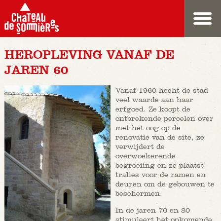
HEROPLEVING VANAF DE
JAREN 60
Vanaf 1960 hecht de stad
veel waarde aan haar
erfgoed. Ze koopt de
ontbrekende percelen over
met het oog op de
renovatie van de site, ze
verwijdert de
overwoekerende
begroeiing en ze plaatst
tralies voor de ramen en
deuren om de gebouwen te
beschermen.
In de jaren 70 en 80
stimuleert het opkomende