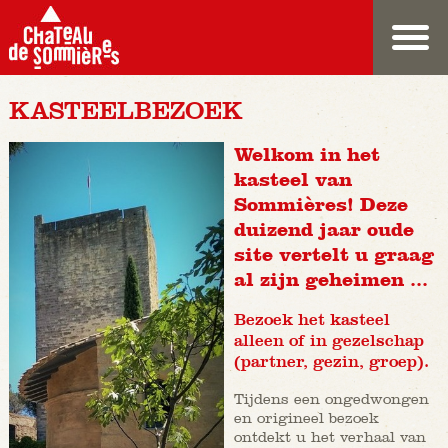
KASTEELBEZOEK
Welkom in het
kasteel van
Sommières! Deze
duizend jaar oude
site vertelt u graag
al zijn geheimen ...
Bezoek het kasteel
alleen of in gezelschap
(partner, gezin, groep).
Tijdens een ongedwongen
en origineel bezoek
ontdekt u het verhaal van