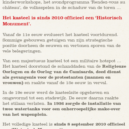
kinderworkshops, het avondprogramma ‘Rendez-vous au
château’, de volksspelen in de schaduw van de toren ...
Het kasteel is sinds 2010 officieel een ‘Historisch
Monument’.
Vanaf de 11e eeuw evolueert het kasteel voortdurend.
Sommige gebouwen getuigen van zijn strategische
positie doorheen de eeuwen en vertonen sporen van de
vele belegeringen.
Van een majestueus kasteel tot een militaire hotspot …
Het kasteel doorstond de schanddaden van de
Religieuze
Oorlogen en de Oorlog van de Camisards, deed dienst
als gevangenis voor de protestanten (mannen en
vrouwen)
en raakte vanaf de 18e eeuw in verval.
In de 19e eeuw werd de kasteelsite opgeheven en
omgevormd tot een stadswijk. De eeuw daarna raakte
het stilaan verlaten.
In 1936 zorgde de installatie van
twee watertanks voor een onherroepelijke make-over
van het wapenplein.
Het volledige kasteel is
sinds 8 september 2010 officieel