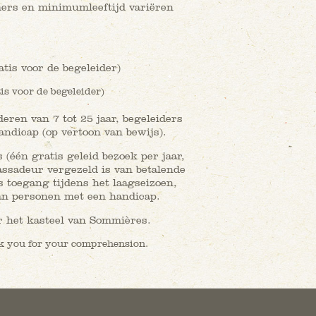
mers en minimumleeftijd variëren
tis voor de begeleider)
s voor de begeleider)
ren van 7 tot 25 jaar, begeleiders
ndicap (op vertoon van bewijs).
(één gratis geleid bezoek per jaar,
bassadeur vergezeld is van betalende
s toegang tijdens het laagseizoen,
van personen met een handicap.
r het kasteel van Sommières.
nk you for your comprehension.