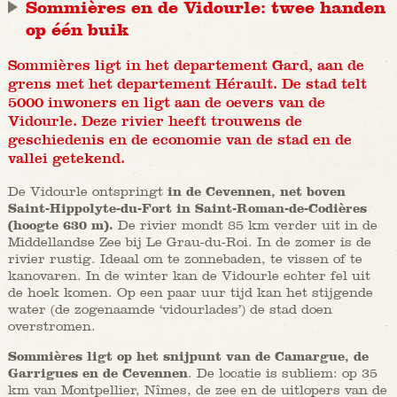
Sommières en de Vidourle: twee handen
op één buik
Sommières ligt in het departement Gard, aan de
grens met het departement Hérault. De stad telt
5000 inwoners en ligt aan de oevers van de
Vidourle. Deze rivier heeft trouwens de
geschiedenis en de economie van de stad en de
vallei getekend.
De Vidourle ontspringt
in de Cevennen, net boven
Saint-Hippolyte-du-Fort in Saint-Roman-de-Codières
(hoogte 630 m).
De rivier mondt 85 km verder uit in de
Middellandse Zee bij Le Grau-du-Roi. In de zomer is de
rivier rustig. Ideaal om te zonnebaden, te vissen of te
kanovaren. In de winter kan de Vidourle echter fel uit
de hoek komen. Op een paar uur tijd kan het stijgende
water (de zogenaamde ‘vidourlades’) de stad doen
overstromen.
Sommières ligt op het snijpunt van de Camargue, de
Garrigues en de Cevennen
. De locatie is subliem: op 35
km van Montpellier, Nîmes, de zee en de uitlopers van de