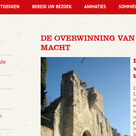
TDEKKEN
BEREID UW BEZOEK
ANIMATIES
SOMMIÈ
DE OVERWINNING VAN
MACHT
 de
D
L
h
e
t
e
u
(
i
M