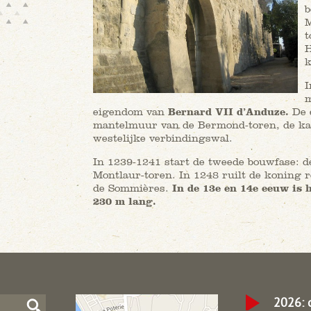
b
M
t
H
k
I
m
eigendom van
Bernard VII d’Anduze.
De e
mantelmuur van de Bermond-toren, de kap
westelijke verbindingswal.
In 1239-1241 start de tweede bouwfase: d
Montlaur-toren. In 1248 ruilt de koning
de Sommières.
In de 13e en 14e eeuw is 
230 m lang.
2026: 