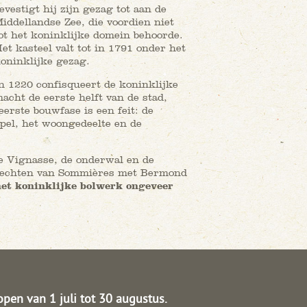
evestigt hij zijn gezag tot aan de
iddellandse Zee, die voordien niet
ot het koninklijke domein behoorde.
et kasteel valt tot in 1791 onder het
oninklijke gezag.
n 1220 confisqueert de koninklijke
acht de eerste helft van de stad,
erste bouwfase is een feit: de
el, het woongedeelte en de
e Vignasse, de onderwal en de
 rechten van Sommières met Bermond
het koninklijke bolwerk ongeveer
open van 1 juli tot 30 augustus.