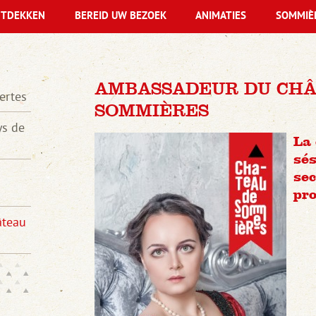
TDEKKEN
BEREID UW BEZOEK
ANIMATIES
SOMMIÈ
AMBASSADEUR DU CHÂ
ertes
SOMMIÈRES
ys de
La 
sés
sec
pro
âteau