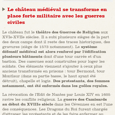
Le château médiéval se transforme en
place forte militaire avec les guerres
civiles
Le château fut le
théâtre des Guerres de Religion
aux
XVIe-XVIIe siècles.
Il
a subi plusieurs sièges de la part
des deux camps dont il reste des traces historiques, des
gravures (siège de 1573 notamment). Le
système
défensif médiéval est alors renforcé par l'édification
plusieurs bâtiments
dont d’une tour carrée et d’un
bastion. Des casernes sont construites pour loger les
soldats. Ces éléments viennent s’ajouter à ceux plus
anciens transformés en prisons : tour Bermond, tour
Montlaur (dans sa partie basse, le haut ayant été
détruit), chapelle et logis.
Des protestants, des femmes
notamment, ont été enfermés dans les geôles royales.
La révocation de l’Edit de Nantes par Louis XIV en 1685
ravive les conflits religieux. La
guerre des Camisards
au début du XVIIIe siècle
dans les Cévennes en est l’une
des conséquences. Les Dragons du Roi furent chargés
d’attraper les protestants et de les faire enfermer au