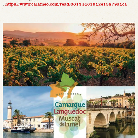
:
https://www.calameo.com/read/00124461912e15879a1ca