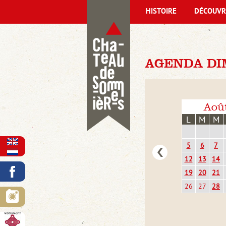
HISTOIRE
DÉCOUVR
AGENDA DI
Aoû
L
M
M
5
6
7
12
13
14
19
20
21
26
27
28