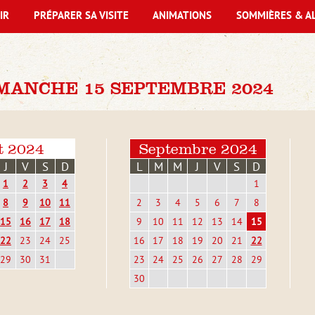
IR
PRÉPARER SA VISITE
ANIMATIONS
SOMMIÈRES & A
MANCHE 15 SEPTEMBRE 2024
t 2024
Septembre 2024
J
V
S
D
L
M
M
J
V
S
D
1
2
3
4
1
8
9
10
11
2
3
4
5
6
7
8
15
16
17
18
9
10
11
12
13
14
15
22
23
24
25
16
17
18
19
20
21
22
29
30
31
23
24
25
26
27
28
29
30