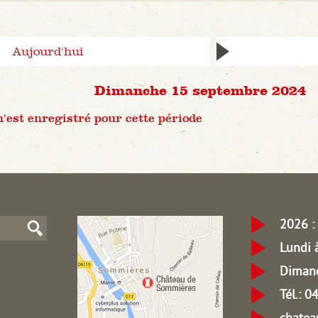
Aujourd'hui
Dimanche 15 septembre 2024
est enregistré pour cette période
2026 : 
Lundi 
Dimanc
Tél.: 
chate