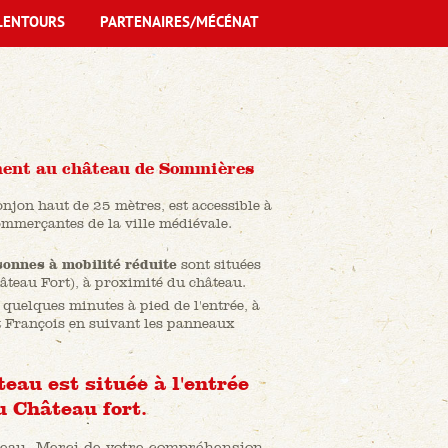
LENTOURS
PARTENAIRES/MÉCÉNAT
ement au château de Sommières
njon haut de 25 mètres, est accessible à
ommerçantes de la ville médiévale.
sonnes à mobilité réduite
sont situées
âteau Fort), à proximité du château.
 quelques minutes à pied de l'entrée, à
st François en suivant les panneaux
teau est située à l'entrée
u Château fort.
teau. Merci de votre compréhension.