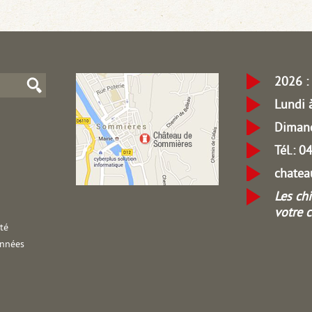
2026 : 
Lundi 
Dimanc
Tél.: 
chate
Les ch
votre 
ité
onnées