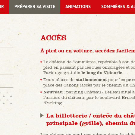
IR
PRÉPARER SA VISITE
ANIMATIONS
SOMMIÈRES & A
ACCÈS
À pied ou en voiture, accédez facil
Le château de Sommières, repérable à son do
pied en passant par les rues ombragées et c
Parkings gratuits
le long du Vidourle.
Deux places de
stationnement
pour les
per
place des Canons (accès par le chemin du Ch
Nouveau
: parking Château / Belleau situé à
l'arrière du château, par le boulevard Erne
"Parking".
La billetterie / entrée du châ
principale (grille), chemin d
Les chiens ne sont pas admis dans le châ