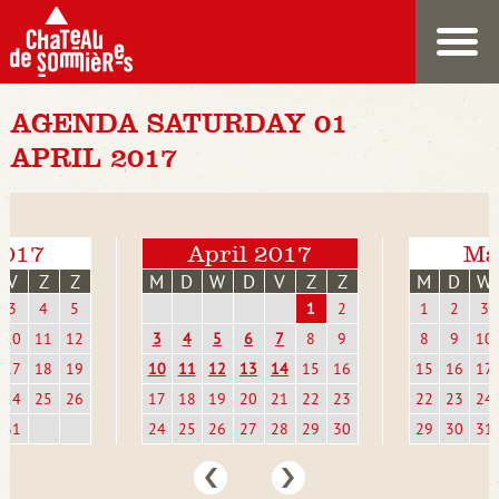
AGENDA SATURDAY 01
APRIL 2017
2017
April 2017
Ma
V
Z
Z
M
D
W
D
V
Z
Z
M
D
W
3
4
5
1
2
1
2
3
10
11
12
3
4
5
6
7
8
9
8
9
10
17
18
19
10
11
12
13
14
15
16
15
16
17
24
25
26
17
18
19
20
21
22
23
22
23
24
31
24
25
26
27
28
29
30
29
30
31