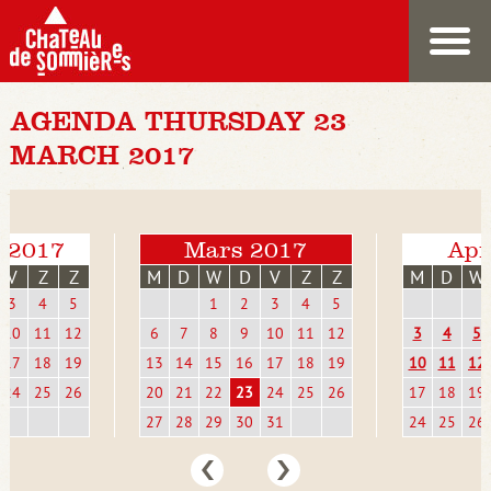
AGENDA THURSDAY 23
MARCH 2017
i 2017
Mars 2017
Apr
V
Z
Z
M
D
W
D
V
Z
Z
M
D
W
3
4
5
1
2
3
4
5
10
11
12
6
7
8
9
10
11
12
3
4
5
17
18
19
13
14
15
16
17
18
19
10
11
12
24
25
26
20
21
22
23
24
25
26
17
18
19
27
28
29
30
31
24
25
26