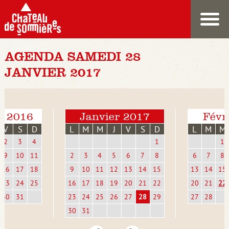
AGENDA SAMEDI 28
JANVIER 2017
e 2016
Janvier 2017
Févr
V
S
D
L
M
M
J
V
S
D
L
M
M
2
3
4
1
1
9
10
11
2
3
4
5
6
7
8
6
7
8
16
17
18
9
10
11
12
13
14
15
13
14
15
23
24
25
16
17
18
19
20
21
22
20
21
22
30
31
23
24
25
26
27
28
29
27
28
30
31