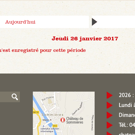
Aujourd'hui
Jeudi 26 janvier 2017
est enregistré pour cette période
2026 : 
Lundi 
Dimanc
Tél.: 
chate