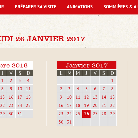
IR
PRÉPARER SA VISITE
ANIMATIONS
SOMMIÈRES & A
DI 26 JANVIER 2017
bre 2016
Janvier 2017
J
V
S
D
L
M
M
J
V
S
D
1
2
3
4
1
8
9
10
11
2
3
4
5
6
7
8
15
16
17
18
9
10
11
12
13
14
15
22
23
24
25
16
17
18
19
20
21
22
29
30
31
23
24
25
26
27
28
29
30
31