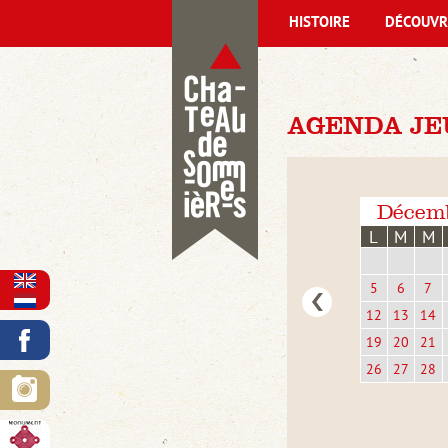
HISTOIRE
DÉCOUVR
AGENDA JEU
Décem
L
M
M
5
6
7
12
13
14
19
20
21
26
27
28