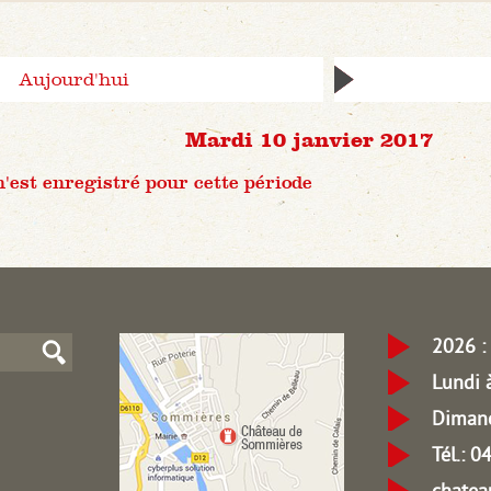
Aujourd'hui
Mardi 10 janvier 2017
est enregistré pour cette période
2026 : 
Lundi 
Dimanc
Tél.: 
chate