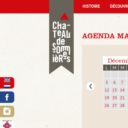
HISTOIRE
DÉCOUVR
AGENDA MAR
Décem
L
M
M
5
6
7
12
13
14
19
20
21
26
27
28