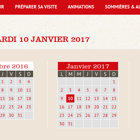
IR
PRÉPARER SA VISITE
ANIMATIONS
SOMMIÈRES & A
DI 10 JANVIER 2017
bre 2016
Janvier 2017
J
V
S
D
L
M
M
J
V
S
D
1
2
3
4
1
8
9
10
11
2
3
4
5
6
7
8
15
16
17
18
9
10
11
12
13
14
15
22
23
24
25
16
17
18
19
20
21
22
29
30
31
23
24
25
26
27
28
29
30
31