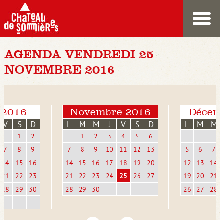
AGENDA VENDREDI 25
NOVEMBRE 2016
 2016
Novembre 2016
Décem
V
S
D
L
M
M
J
V
S
D
L
M
M
1
2
1
2
3
4
5
6
7
8
9
7
8
9
10
11
12
13
5
6
7
14
15
16
14
15
16
17
18
19
20
12
13
14
21
22
23
21
22
23
24
25
26
27
19
20
21
28
29
30
28
29
30
26
27
28