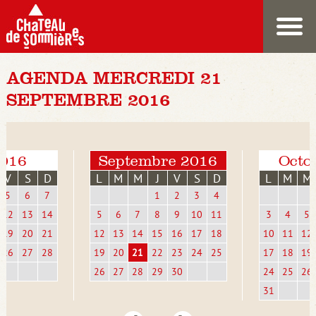
AGENDA MERCREDI 21
SEPTEMBRE 2016
2016
Septembre 2016
Octo
V
S
D
L
M
M
J
V
S
D
L
M
M
5
6
7
1
2
3
4
12
13
14
5
6
7
8
9
10
11
3
4
5
19
20
21
12
13
14
15
16
17
18
10
11
12
26
27
28
19
20
21
22
23
24
25
17
18
19
26
27
28
29
30
24
25
26
31