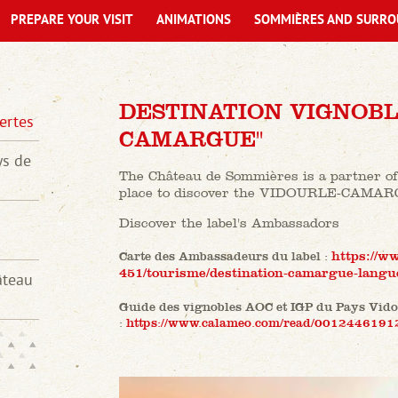
PREPARE YOUR VISIT
ANIMATIONS
SOMMIÈRES AND SURRO
DESTINATION VIGNOBL
ertes
CAMARGUE"
ys de
The Château de Sommières is a partner of 
place to discover the VIDOURLE-CAMARG
Discover the label's Ambassadors
Carte des Ambassadeurs du label :
https://w
451/tourisme/destination-camargue-langu
âteau
Guide des vignobles AOC et IGP du Pays Vid
:
https://www.calameo.com/read/001244619