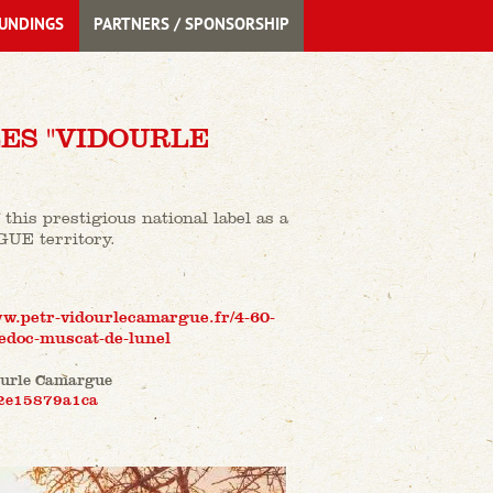
UNDINGS
PARTNERS / SPONSORSHIP
ES "VIDOURLE
this prestigious national label as a
UE territory.
ww.petr-vidourlecamargue.fr/4-60-
edoc-muscat-de-lunel
ourle Camargue
12e15879a1ca